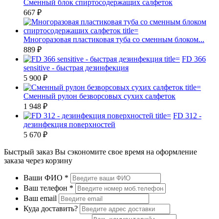
Сменный блок спиртосодержащих салфеток
667 ₽
Многоразовая пластиковая туба со сменным блоком...
889 ₽
FD 366
sensitive - быстрая дезинфекция
5 900 ₽
Сменный рулон безворсовых сухих салфеток
1 948 ₽
FD 312 -
дезинфекция поверхностей
5 670 ₽
Быстрый заказ
Вы сэкономите свое время на оформление
заказа через корзину
Ваши ФИО
*
Ваш телефон
*
Ваш email
Куда доставить?