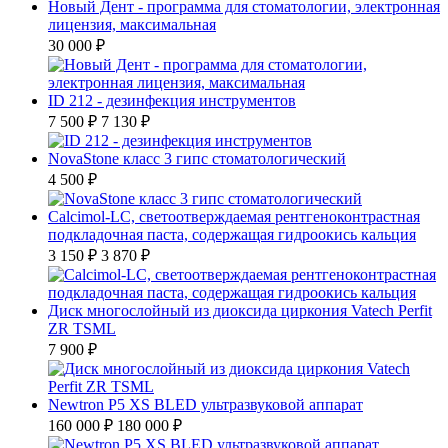
Новый Дент - программа для стоматологии, электронная
лицензия, максимальная
30 000 ₽
ID 212 - дезинфекция инструментов
7 500 ₽
7 130 ₽
NovaStone класс 3 гипс стоматологический
4 500 ₽
Calcimol-LC, светоотверждаемая рентгеноконтрастная
подкладочная паста, содержащая гидроокись кальция
3 150 ₽
3 870 ₽
Диск многослойный из диоксида циркония Vatech Perfit
ZR TSML
7 900 ₽
Newtron P5 XS BLED ультразвуковой аппарат
160 000 ₽
180 000 ₽