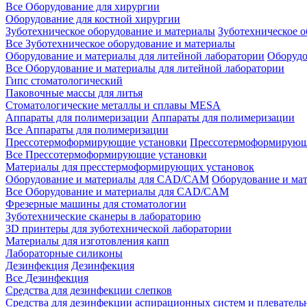
Все Оборудование для хирургии
Оборудование для костной хирургии
Зуботехническое оборудование и материалы
Зуботехническое 
Все Зуботехническое оборудование и материалы
Оборудование и материалы для литейной лаборатории
Оборудо
Все Оборудование и материалы для литейной лаборатории
Гипс стоматологический
Паковочные массы для литья
Стоматологические металлы и сплавы MESA
Аппараты для полимеризации
Аппараты для полимеризации
Все Аппараты для полимеризации
Прессотермоформирующие установки
Прессотермоформирующ
Все Прессотермоформирующие установки
Материалы для пресстермоформирующих установок
Оборудование и материалы для CAD/CAM
Оборудование и м
Все Оборудование и материалы для CAD/CAM
Фрезерные машины для стоматологии
Зуботехнические сканеры в лабораторию
3D принтеры для зуботехнической лаборатории
Материалы для изготовления капп
Лабораторные силиконы
Дезинфекция
Дезинфекция
Все Дезинфекция
Средства для дезинфекции слепков
Средства для дезинфекции аспирационных систем и плеватель