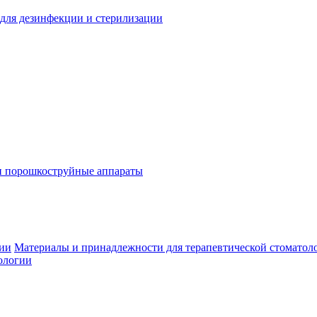
для дезинфекции и стерилизации
и порошкоструйные аппараты
гии
Материалы и принадлежности для терапевтической стоматол
ологии