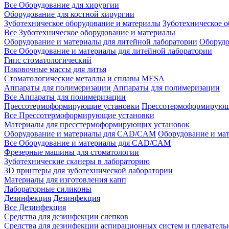
Все Оборудование для хирургии
Оборудование для костной хирургии
Зуботехническое оборудование и материалы
Зуботехническое 
Все Зуботехническое оборудование и материалы
Оборудование и материалы для литейной лаборатории
Оборудо
Все Оборудование и материалы для литейной лаборатории
Гипс стоматологический
Паковочные массы для литья
Стоматологические металлы и сплавы MESA
Аппараты для полимеризации
Аппараты для полимеризации
Все Аппараты для полимеризации
Прессотермоформирующие установки
Прессотермоформирующ
Все Прессотермоформирующие установки
Материалы для пресстермоформирующих установок
Оборудование и материалы для CAD/CAM
Оборудование и м
Все Оборудование и материалы для CAD/CAM
Фрезерные машины для стоматологии
Зуботехнические сканеры в лабораторию
3D принтеры для зуботехнической лаборатории
Материалы для изготовления капп
Лабораторные силиконы
Дезинфекция
Дезинфекция
Все Дезинфекция
Средства для дезинфекции слепков
Средства для дезинфекции аспирационных систем и плеватель