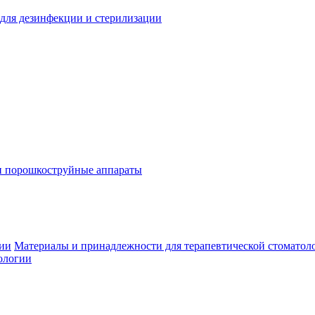
для дезинфекции и стерилизации
и порошкоструйные аппараты
гии
Материалы и принадлежности для терапевтической стоматол
ологии