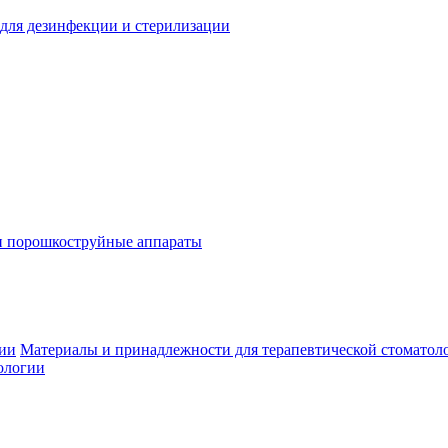
для дезинфекции и стерилизации
и порошкоструйные аппараты
гии
Материалы и принадлежности для терапевтической стоматол
ологии