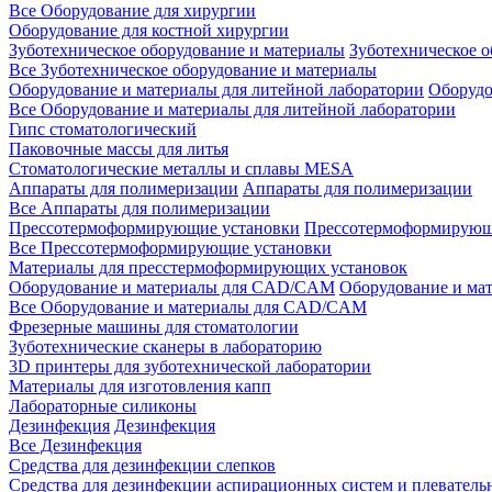
Все Оборудование для хирургии
Оборудование для костной хирургии
Зуботехническое оборудование и материалы
Зуботехническое 
Все Зуботехническое оборудование и материалы
Оборудование и материалы для литейной лаборатории
Оборудо
Все Оборудование и материалы для литейной лаборатории
Гипс стоматологический
Паковочные массы для литья
Стоматологические металлы и сплавы MESA
Аппараты для полимеризации
Аппараты для полимеризации
Все Аппараты для полимеризации
Прессотермоформирующие установки
Прессотермоформирующ
Все Прессотермоформирующие установки
Материалы для пресстермоформирующих установок
Оборудование и материалы для CAD/CAM
Оборудование и м
Все Оборудование и материалы для CAD/CAM
Фрезерные машины для стоматологии
Зуботехнические сканеры в лабораторию
3D принтеры для зуботехнической лаборатории
Материалы для изготовления капп
Лабораторные силиконы
Дезинфекция
Дезинфекция
Все Дезинфекция
Средства для дезинфекции слепков
Средства для дезинфекции аспирационных систем и плеватель