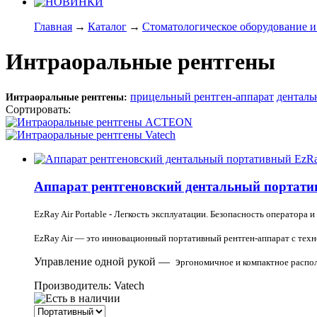
Главная
→
Каталог
→
Стоматологическое оборудование и
Интраоральные рентгены
прицельный рентген-аппарат
денталь
Интраоральные рентгены:
Сортировать:
по популярности
по цене
по названию
Аппарат рентгеновский дентальный портатив
EzRay Air Portable - Легкость эксплуатации. Безопасность оператора и
EzRay Air — это инновационный портативный рентген-аппарат с техн
Управление одной рукой — э
ргономичное и компактное распол
Производитель: Vatech