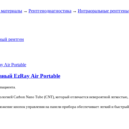
 материалы
→
Рентгенодиагностика
→
Интраоральные рентгены
ный рентген
ный EzRay Air Portable
 пациента.
ологией Carbon Nano Tube (CNT), который отличается невероятной легкостью
ожение кнопок управления на панели прибора обеспечивает легкий и быстры