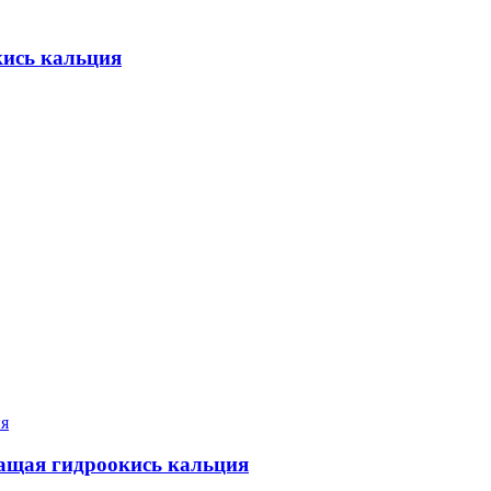
кись кальция
ржащая гидроокись кальция