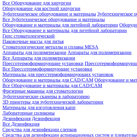
Все Оборудование для хирургии
Оборудование для костной хирургии
Зуботехническое оборудование и материалы
Зуботехническое 
Все Зуботехническое оборудование и материалы
Оборудование и материалы для литейной лаборатории
Оборудо
Все Оборудование и материалы для литейной лаборатории
Гипс стоматологический
Паковочные массы для литья
Стоматологические металлы и сплавы MESA
Аппараты для полимеризации
Аппараты для полимеризации
Все Аппараты для полимеризации
Прессотермоформирующие установки
Прессотермоформирующ
Все Прессотермоформирующие установки
Материалы для пресстермоформирующих установок
Оборудование и материалы для CAD/CAM
Оборудование и м
Все Оборудование и материалы для CAD/CAM
Фрезерные машины для стоматологии
Зуботехнические сканеры в лабораторию
3D принтеры для зуботехнической лаборатории
Материалы для изготовления капп
Лабораторные силиконы
Дезинфекция
Дезинфекция
Все Дезинфекция
Средства для дезинфекции слепков
Средства для дезинфекции аспирационных систем и плеватель