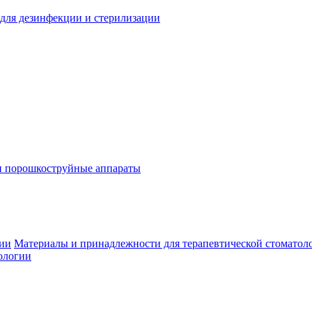
для дезинфекции и стерилизации
и порошкоструйные аппараты
гии
Материалы и принадлежности для терапевтической стоматол
ологии