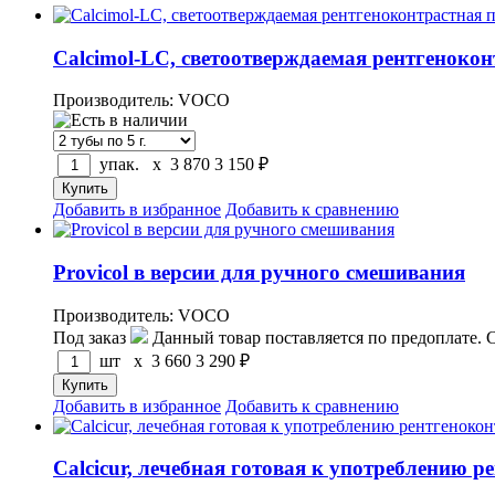
Calcimol-LC, светоотверждаемая рентгеноко
Производитель: VOCO
упак. x
3 870
3 150
₽
Добавить в избранное
Добавить к сравнению
Provicol в версии для ручного смешивания
Производитель: VOCO
Под заказ
Данный товар поставляется по предоплате. 
шт x
3 660
3 290
₽
Добавить в избранное
Добавить к сравнению
Calcicur, лечебная готовая к употреблению 